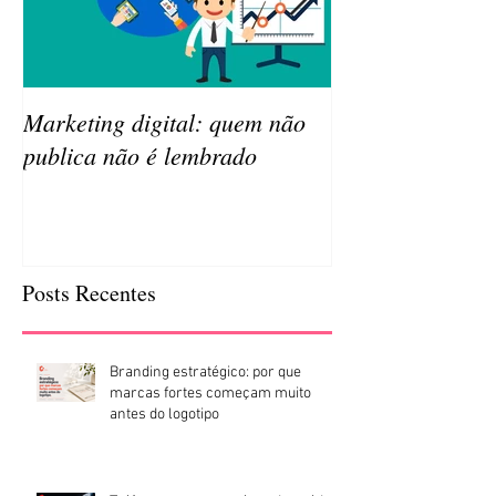
Marketing digital: quem não
Qual a importâ
publica não é lembrado
da sua empresa
Posts Recentes
Branding estratégico: por que
marcas fortes começam muito
antes do logotipo