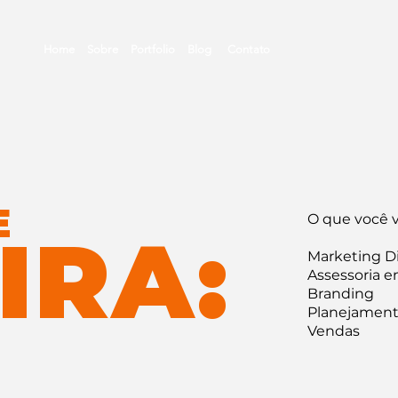
Home
Sobre
Portfolio
Blog
Contato
E
O que você v
IRA:
Marketing Di
Assessoria 
Branding
Planejamen
Vendas