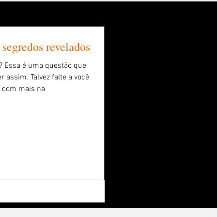
 segredos revelados
? Essa é uma questão que
r assim. Talvez falte a você
o com mais na