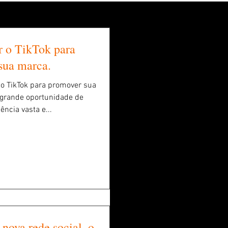
r o TikTok para
sua marca.
 o TikTok para promover sua
grande oportunidade de
ncia vasta e...
nova rede social, o