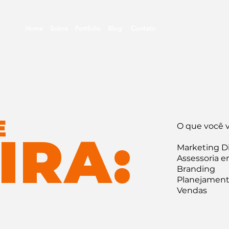
Home
Sobre
Portfolio
Blog
Contato
E
O que você v
IRA:
Marketing Di
Assessoria 
Branding
Planejamen
Vendas