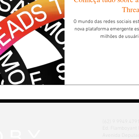
Threa
O mundo das redes sociais es
nova plataforma emergente e
milhões de usuári
(62) 9 9949.4791
Ed. Flamboyant 
Avenida Deputad