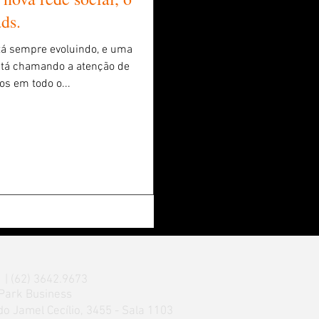
ds.
tá sempre evoluindo, e uma
stá chamando a atenção de
os em todo o...
 | (62) 3642.9673​
Park Business
o Jamel Cecílio, 3455 - Sala 1103