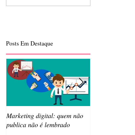
Posts Em Destaque
Marketing digital: quem não
Qual a importâ
publica não é lembrado
da sua empresa