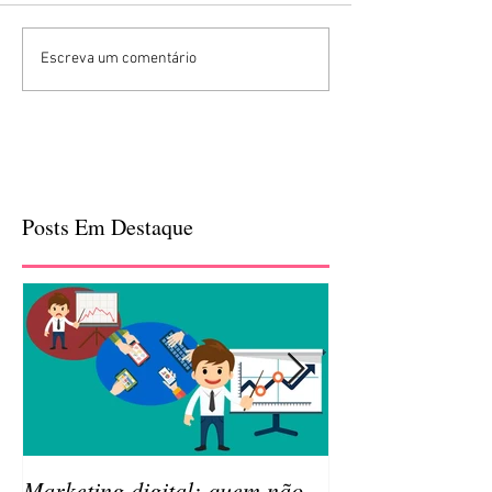
Escreva um comentário
Posts Em Destaque
Marketing digital: quem não
Qual a importâ