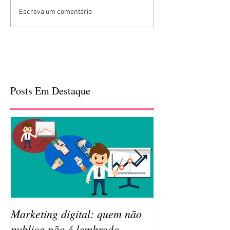
Escreva um comentário
Posts Em Destaque
Marketing digital: quem não
Qual a importâ
publica não é lembrado
da sua empresa